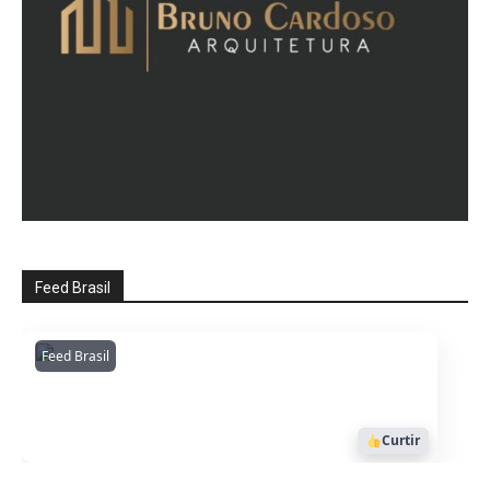
Feed Brasil
Feed Brasil
Amazonianarede
1053
Curtir