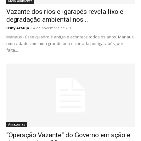
Meio Ambiente
Vazante dos rios e igarapés revela lixo e
degradação ambiental nos...
Osny Araújo
-
4 de novembro de 2015
Manaus - Esse quadro é antigo e acontece todos os anos. Manaus
uma cidade com uma grande orla e cortada por igarapés, por
falta...
Amazonas
“Operação Vazante” do Governo em ação e