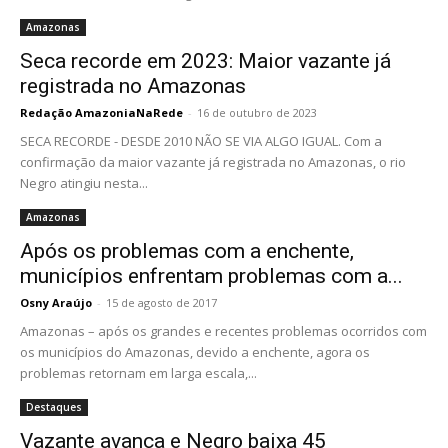
Amazonas
Seca recorde em 2023: Maior vazante já
registrada no Amazonas
Redação AmazoniaNaRede
-
16 de outubro de 2023
SECA RECORDE - DESDE 2010 NÃO SE VIA ALGO IGUAL. Com a
confirmação da maior vazante já registrada no Amazonas, o rio
Negro atingiu nesta...
Amazonas
Após os problemas com a enchente,
municípios enfrentam problemas com a...
Osny Araújo
-
15 de agosto de 2017
Amazonas – após os grandes e recentes problemas ocorridos com
os municípios do Amazonas, devido a enchente, agora os
problemas retornam em larga escala,...
Destaques
Vazante avança e Negro baixa 45