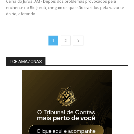
Calha do Juruá, AM - Depois dos problemas provocados pela
enchente no Rio Juruá, chegam os que são trazidos pela vazante
do rio, afetando...
1
2
TCE AMAZONAS