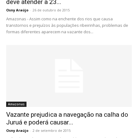
deve atender a 23...
Osny Araújo
-
26 de outubro de 2015
Amazonas - Assim como na enchente dos rios que causa
transtornos e prejuízos às populações ribeirinhas, problemas de
formas diferentes aparecem na vazante dos...
Amazonas
Vazante prejudica a navegação na calha do
Juruá e poderá causar...
Osny Araújo
-
2 de setembro de 2015