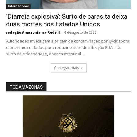
Internacional
‘Diarreia explosiva’: Surto de parasita deixa
duas mortes nos Estados Unidos
redação Amazonia na Rede II
-
4 de agosto de 2026
Autoridades investigam a origem da contaminação por Cyclospora
e orientam cuidados para reduzir o risco de infecção EUA – Um
surto de ciclosporíase, doença intestinal...
Carregar mais
TCE AMAZONAS