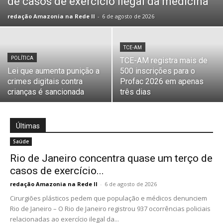
de casos de exercício ilegal da medicina
redação Amazonia na Rede II
-
6 de agosto de 2026
TCE-AM
POLÍTICA
TCE-AM registra mais de
Lei que aumenta punição a
500 inscrições para o
crimes digitais contra
Profac 2026 em apenas
crianças é sancionada
três dias
Últimas
Saúde
Rio de Janeiro concentra quase um terço de
casos de exercício...
redação Amazonia na Rede II
-
6 de agosto de 2026
Cirurgiões plásticos pedem que população e médicos denunciem
Rio de Janeiro – O Rio de Janeiro registrou 937 ocorrências policiais
relacionadas ao exercício ilegal da...