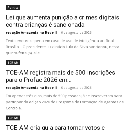
Política
Lei que aumenta punição a crimes digitais
contra crianças é sancionada
redação Amazonia na Rede II
-
6 de agosto de 2026
Texto endurece pena em caso de uso de inteligência artificial
Brasília – O presidente Luiz Inácio Lula da Silva sancionou, nesta
quinta-feira (6), a lei...
TCE-AM
TCE-AM registra mais de 500 inscrições
para o Profac 2026 em...
redação Amazonia na Rede II
-
6 de agosto de 2026
Em apenas três dias, mais de 500 pessoas já se inscreveram para
participar da edição 2026 do Programa de Formação de Agentes de
Controle...
TCE-AM
TCE-AM cria guia para tornar votos e