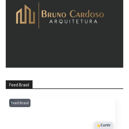
Feed Brasil
Feed Brasil
Amazonianarede
1053
Curtir