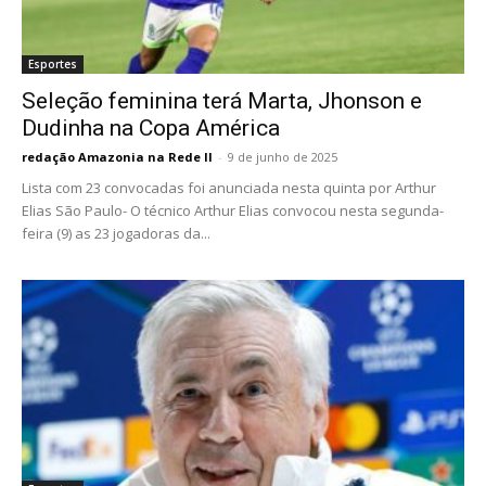
Esportes
Seleção feminina terá Marta, Jhonson e
Dudinha na Copa América
redação Amazonia na Rede II
-
9 de junho de 2025
Lista com 23 convocadas foi anunciada nesta quinta por Arthur
Elias São Paulo- O técnico Arthur Elias convocou nesta segunda-
feira (9) as 23 jogadoras da...