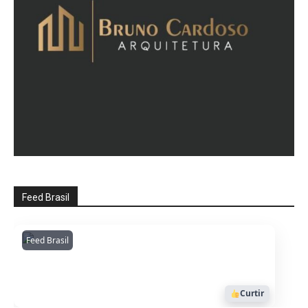
Feed Brasil
Feed Brasil
Amazonianarede
1053
Curtir