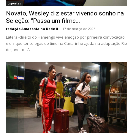
Esportes
Novato, Wesley diz estar vivendo sonho na
Seleção: “Passa um filme...
redação Amazonia na Rede II
-
17 de março de 2025
Lateral-direito do Flamengo vive emoção por primeira convocação
e diz que ter colegas de time na Canarinho ajuda na adaptação Rio
de Janeiro - A...