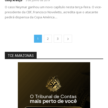
Osny Araújo
-
5 de junho de 2019
O caso Neymar ganhou um novo capítulo nesta terça-feira. O vice-
presidente da CBF, Francisco Noveletto, acredita que o atacante
pedirá dispensa da Copa América....
1
2
3
TCE AMAZONAS