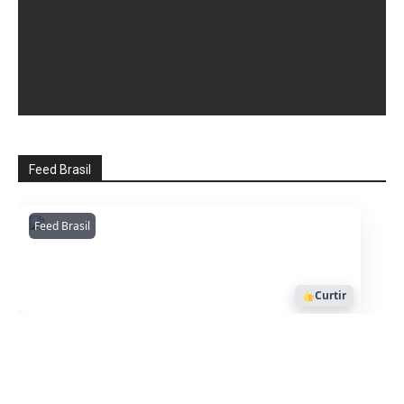
Feed Brasil
Feed Brasil
Amazonianarede
1053
Curtir