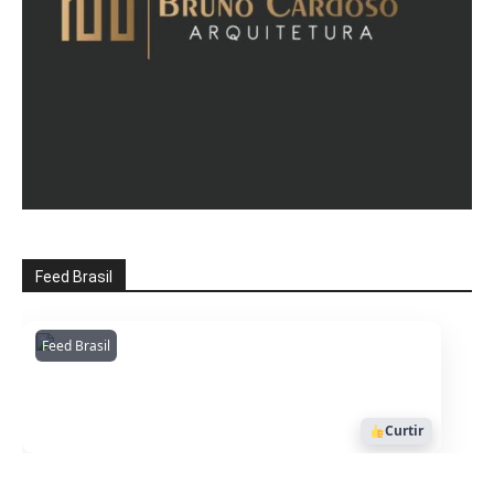
Feed Brasil
Feed Brasil
Amazonianarede
1053
Curtir