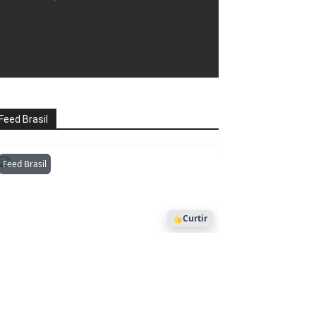
Feed Brasil
Feed Brasil
Amazonianarede
1053
Curtir