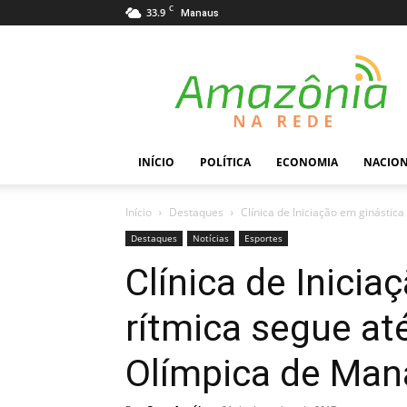
C
33.9
Manaus
Amazônia
na
Rede
INÍCIO
POLÍTICA
ECONOMIA
NACIO
Início
Destaques
Clínica de Iniciação em ginástica 
Destaques
Notícias
Esportes
Clínica de Inicia
rítmica segue até
Olímpica de Man