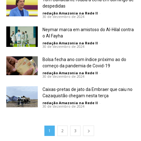
despedidas
redação Amazonia na Rede II
-
30 de dezembro de 2024
Neymar marca em amistoso do Al-Hilal contra
o Al Fayha
redação Amazonia na Rede II
-
30 de dezembro de 2024
Bolsa fecha ano com índice próximo ao do
começo da pandemia de Covid-19
redação Amazonia na Rede II
-
30 de dezembro de 2024
Caixas-pretas de jato da Embraer que caiu no
Cazaquistão chegam nesta terça
redação Amazonia na Rede II
-
30 de dezembro de 2024
1
2
3