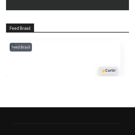
Feed Brasil
Feed Brasil
Amazonianarede
1053
Curtir