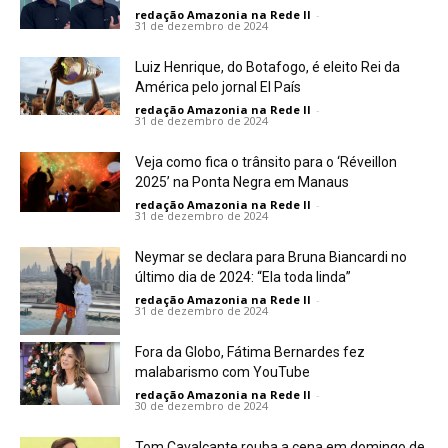
redação Amazonia na Rede II
-
31 de dezembro de 2024
Luiz Henrique, do Botafogo, é eleito Rei da
América pelo jornal El País
redação Amazonia na Rede II
-
31 de dezembro de 2024
Veja como fica o trânsito para o ‘Réveillon
2025’ na Ponta Negra em Manaus
redação Amazonia na Rede II
-
31 de dezembro de 2024
Neymar se declara para Bruna Biancardi no
último dia de 2024: “Ela toda linda”
redação Amazonia na Rede II
-
31 de dezembro de 2024
Fora da Globo, Fátima Bernardes fez
malabarismo com YouTube
redação Amazonia na Rede II
-
30 de dezembro de 2024
Tom Cavalcante rouba a cena em domingo de