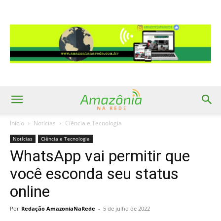
Início
Notícias
Ciência e Tecnologia
Notícias
Ciência e Tecnologia
WhatsApp vai permitir que
você esconda seu status
online
Por
Redação AmazoniaNaRede
-
5 de julho de 2022