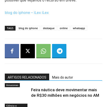
possível que vejamos o recurso em breve.
blog do iphone – iLex iLex
TAGS
blog do iphone
destaque
online
whatsapp
ARTIGOS RELACIONADOS
Mais do autor
Amazonas
Feira náutica deve movimentar mais
de R$30 milhões em negócios no AM
Ciência e