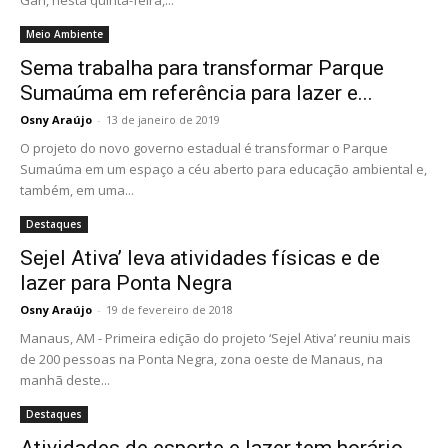
Gari, nesta quinta-feira,...
Meio Ambiente
Sema trabalha para transformar Parque
Sumaúma em referência para lazer e...
Osny Araújo
-
13 de janeiro de 2019
O projeto do novo governo estadual é transformar o Parque
Sumaúma em um espaço a céu aberto para educação ambiental e,
também, em uma...
Destaques
Sejel Ativa’ leva atividades físicas e de
lazer para Ponta Negra
Osny Araújo
-
19 de fevereiro de 2018
Manaus, AM - Primeira edição do projeto ‘Sejel Ativa’ reuniu mais
de 200 pessoas na Ponta Negra, zona oeste de Manaus, na
manhã deste...
Destaques