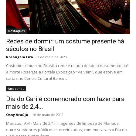
Destaques
Redes de dormir: um costume presente há
séculos no Brasil
Rosângela Lira
-
3 de maio de 2020
Costume comum no Brasil a rede é usada desde o nascimento até
a morte Rosangela Portela Exposição "Vaivém", que esteve em
cartaz no Centro Cultural Banco...
Amazonas
Dia do Gari é comemorado com lazer para
mais de 2,4...
Osny Araújo
-
16 de maio de 2019
Manaus, AM - Mais de 2,4 mil agentes de limpeza de Manaus,
entre servidores públicos e terceirizados, comemoraram o Dia do