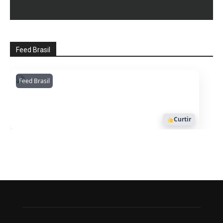
Feed Brasil
Feed Brasil
Amazonianarede
1053
Curtir