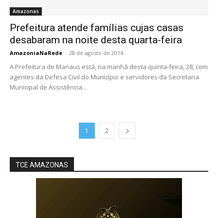
Amazonas
Prefeitura atende famílias cujas casas
desabaram na noite desta quarta-feira
AmazoniaNaRede
-
28 de agosto de 2014
A Prefeitura de Manaus está, na manhã desta quinta-feira, 28, com
agentes da Defesa Civil do Município e servidores da Secretaria
Municipal de Assistência...
1
2
TCE AMAZONAS