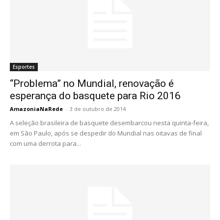
Esportes
“Problema” no Mundial, renovação é
esperança do basquete para Rio 2016
AmazoniaNaRede
-
3 de outubro de 2014
A seleção brasileira de basquete desembarcou nesta quinta-feira,
em São Paulo, após se despedir do Mundial nas oitavas de final
com uma derrota para...