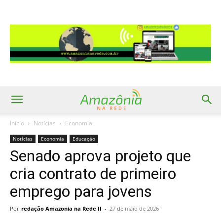
Início
Notícias
Economia
Notícias
Economia
Educação
Senado aprova projeto que
cria contrato de primeiro
emprego para jovens
Por
redação Amazonia na Rede II
-
27 de maio de 2026