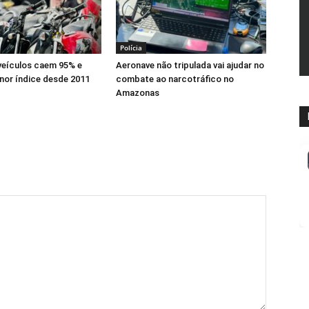
Polícia
veículos caem 95% e
Aeronave não tripulada vai ajudar no
nor índice desde 2011
combate ao narcotráfico no
Amazonas