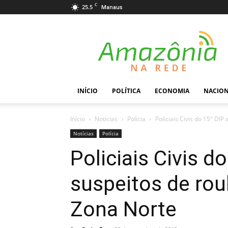
C
25.5
Manaus
Amazônia
na
Rede
INÍCIO
POLÍTICA
ECONOMIA
NACIO
Início
Notícias
Polícia
Policiais Civis do 15º DI
Notícias
Polícia
Policiais Civis 
suspeitos de rou
Zona Norte