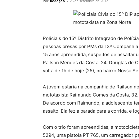
Por
Redação
-
25 de setembro de 2012
Policiais do 15º Distrito Integrado de Políc
pessoas presas por PMs da 13ª Companhia I
15 anos apreendida, suspeitos de assaltar 
Railson Mendes da Costa, 24, Douglas de Ol
volta de 1h de hoje (25), no bairro Nossa S
A jovem estaria na companhia de Railson n
mototaxista Raimundo Gomes da Costa, 32.
De acordo com Raimundo, a adolescente ter
assalto. Ela fez a parada para a corrida, e
Com o trio foram apreendidas, a motociclet
5294, uma pistola PT 765, um carregador pa