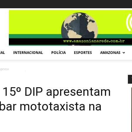
NAL
INTERNACIONAL
POLÍCIA
ESPORTES
AMAZONAS
P apresentam suspeitos de roubar mototaxista na Zona...
do 15º DIP apresentam
bar mototaxista na