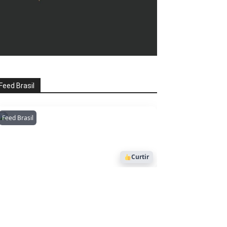
Feed Brasil
Feed Brasil
Amazonianarede
1053
Curtir