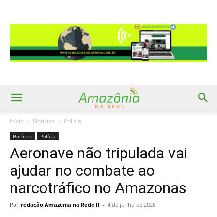
Início
Notícias
Polícia
Notícias
Polícia
Aeronave não tripulada vai
ajudar no combate ao
narcotráfico no Amazonas
Por
redação Amazonia na Rede II
-
4 de junho de 2026