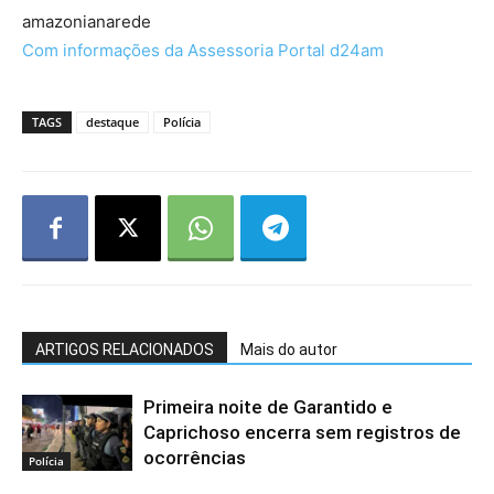
amazonianarede
Com informações da Assessoria Portal d24am
TAGS
destaque
Polícia
ARTIGOS RELACIONADOS
Mais do autor
Primeira noite de Garantido e
Caprichoso encerra sem registros de
ocorrências
Polícia