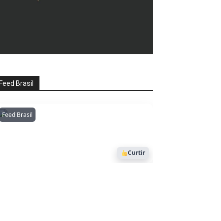
Feed Brasil
Feed Brasil
Amazonianarede
1053
Curtir