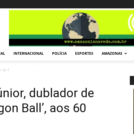
NAL
INTERNACIONAL
POLÍCIA
ESPORTES
AMAZONAS
r de ‘Futurama’ e ‘Dragon Ball’, aos 60 anos
únior, dublador de
gon Ball’, aos 60