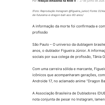
Por
redação Amazonia na Rede II
-
27 de junho de 2026
(Foto: Reprodução Instagram @figueira_junior) Fonte: D24
de-futurama-e-dragon-ball-aos-60-anos/
A informação da morte foi confirmada e com
profissão
São Paulo – O universo da dublagem brasilei
anos, o dublador Figueira Júnior. A inform
sociais por sua colega de profissão, Tânia G
Com uma carreira sólida e marcante, Figuei
icônicos que acompanharam gerações, como 
Androide 17, no aclamado anime “Dragon Bal
A Associação Brasileira de Dubladores (D
nota conjunta de pesar no Instagram, lamen