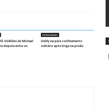
Celebridades
R$ 4 bilhões de Michael
Diddy vai para confinamento
a disputa entre os
solitário após briga na prisão