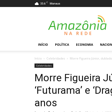
C
33.6
Manaus
Amazônia
na
Rede
INÍCIO
POLÍTICA
ECONOMIA
NACIO
Início
Celebridades
Morre Figueira Júnior, dublado
Celebridades
Morre Figueira J
‘Futurama’ e ‘Dra
anos