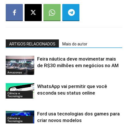
ARTIGOS RELACIONADOS
Mais do autor
Feira náutica deve movimentar mais
de R$30 milhões em negócios no AM
Amazonas
WhatsApp vai permitir que você
esconda seu status online
Ciência e
Tecnologia
Ford usa tecnologias dos games para
Ciência e
criar novos modelos
Tecnologia