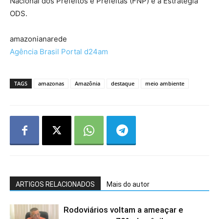
Nacional dos Prefeitos e Prefeitas (FNP) e a Estratégia
ODS.
amazonianarede
Agência Brasil Portal d24am
TAGS
amazonas
Amazônia
destaque
meio ambiente
ARTIGOS RELACIONADOS
Mais do autor
Rodoviários voltam a ameaçar e