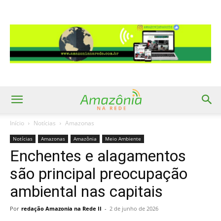
Início
Notícias
Amazonas
Notícias
Amazonas
Amazônia
Meio Ambiente
Enchentes e alagamentos
são principal preocupação
ambiental nas capitais
Por
redação Amazonia na Rede II
-
2 de junho de 2026