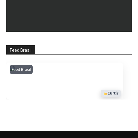
Feed Brasil
Feed Brasil
Amazonianarede
1053
Curtir