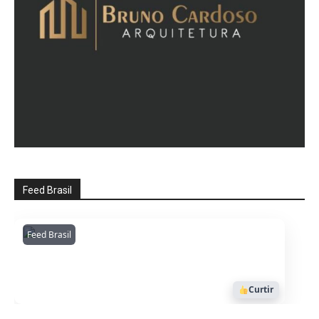
Feed Brasil
Feed Brasil
Amazonianarede
1053
Curtir