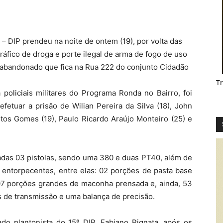
 – DIP prendeu na noite de ontem (19), por volta das
ráfico de droga e porte ilegal de arma de fogo de uso
o abandonado que fica na Rua 222 do conjunto Cidadão
T
policiais militares do Programa Ronda no Bairro, foi
efetuar a prisão de Wilian Pereira da Silva (18), John
tos Gomes (19), Paulo Ricardo Araújo Monteiro (25) e
adas 03 pistolas, sendo uma 380 e duas PT40, além de
 entorpecentes, entre elas: 02 porções de pasta base
 07 porções grandes de maconha prensada e, ainda, 53
s de transmissão e uma balança de precisão.
o plantonista do 15º DIP, Fabiano Pignata, após os