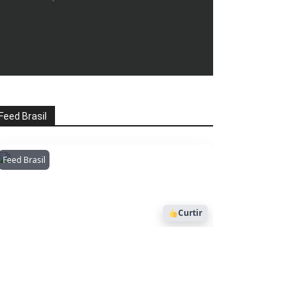
Feed Brasil
Feed Brasil
Amazonianarede
1053
Curtir