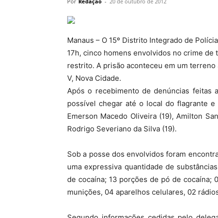
Por
Redação
-
20 de outubro de 2012
Manaus – O 15º Distrito Integrado de Polícia
17h, cinco homens envolvidos no crime de t
restrito. A prisão aconteceu em um terren
V, Nova Cidade.
Após o recebimento de denúncias feitas a 
possível chegar até o local do flagrante e 
Emerson Macedo Oliveira (19), Amilton San
Rodrigo Severiano da Silva (19).
Sob a posse dos envolvidos foram encontr
uma expressiva quantidade de substâncias
de cocaína; 13 porções de pó de cocaína;
munições, 04 aparelhos celulares, 02 rádio
Segundo informações cedidas pelo delegad