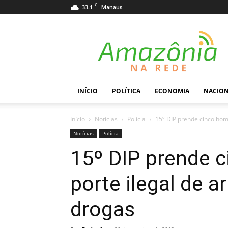
C
33.1
Manaus
Amazônia
na
Rede
INÍCIO
POLÍTICA
ECONOMIA
NACIO
Início
Notícias
Polícia
15º DIP prende cinco home
Notícias
Polícia
15º DIP prende 
porte ilegal de a
drogas