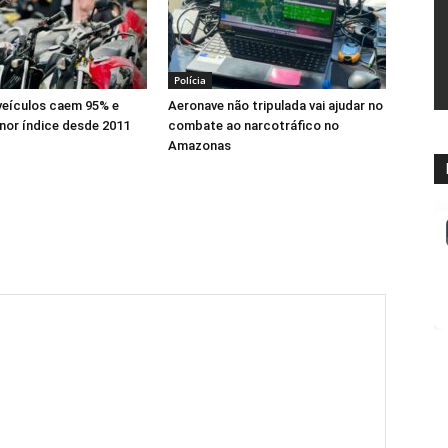
Polícia
veículos caem 95% e
Aeronave não tripulada vai ajudar no
nor índice desde 2011
combate ao narcotráfico no
Amazonas