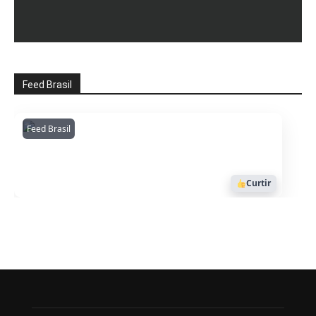
Feed Brasil
Feed Brasil
Amazonianarede
1053
Curtir