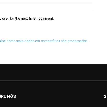
owser for the next time I comment.
aiba como seus dados em comentários são processados
.
BRE NÓS
S