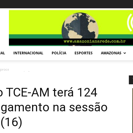
NAL
INTERNACIONAL
POLÍCIA
ESPORTES
AMAZONAS
 processos em julgamento na sessão desta...
o TCE-AM terá 124
lgamento na sessão
 (16)