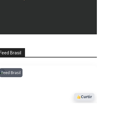
Feed Brasil
Feed Brasil
Amazonianarede
1053
Curtir