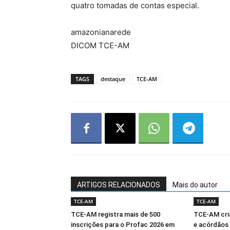
quatro tomadas de contas especial.
amazonianarede
DICOM TCE-AM
TAGS
destaque
TCE-AM
ARTIGOS RELACIONADOS
Mais do autor
TCE-AM
TCE-AM
TCE-AM registra mais de 500
TCE-AM cria
inscrições para o Profac 2026 em
e acórdãos 