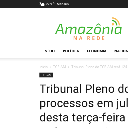
C
27.9
Manaus
Amazônia
na
Rede
INÍCIO
POLÍTICA
ECONOMIA
NACIO
Início
TCE-AM
Tribunal Pleno do TCE-AM terá 124
TCE-AM
Tribunal Pleno d
processos em ju
desta terça-feira