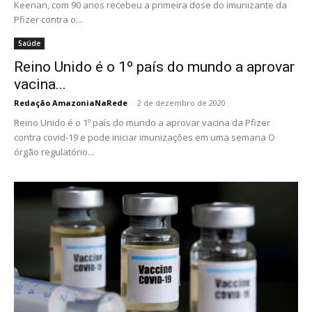
Keenan, com 90 anos recebeu a primeira dose do imunizante da
Pfizer contra o...
Saúde
Reino Unido é o 1º país do mundo a aprovar
vacina...
Redação AmazoniaNaRede
-
2 de dezembro de 2020
Reino Unido é o 1º país do mundo a aprovar vacina da Pfizer
contra covid-19 e pode iniciar imunizações em uma semana O
órgão regulatório...