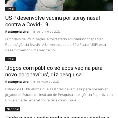
Brasil
USP desenvolve vacina por spray nasal
contra a Covid-19
Rosângela Lira
-
13 de junho de 2020
O modelo de imunização já foi testado em camundongos São
Paulo (Agência Brasil) - A Universidade de São Paulo (USP) está
desenvolvendo uma vacina por...
Brasil
‘Jogos com público só após vacina para
novo coronavírus’, diz pesquisa
Rosângela Lira
-
13 de maio de 2020
Estudo da UFPR afirma que gestores devem agir para preservar
jogadores Estudo do Instituto de Pesquisa Inteligência Esportiva da
Universidade Federal do Paraná conclui que...
Nacional
Toda a população pode se vacinar contra a