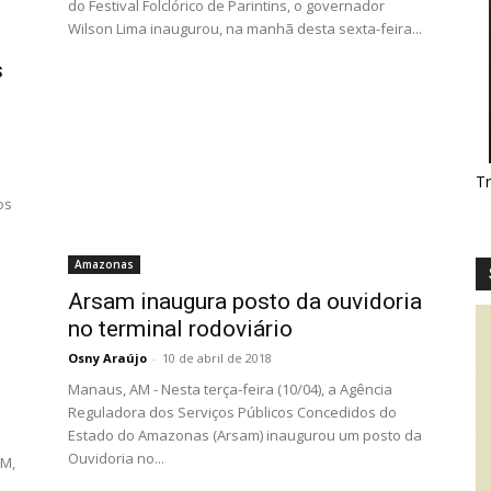
do Festival Folclórico de Parintins, o governador
Wilson Lima inaugurou, na manhã desta sexta-feira...
s
T
os
Amazonas
Arsam inaugura posto da ouvidoria
no terminal rodoviário
Osny Araújo
-
10 de abril de 2018
Manaus, AM - Nesta terça-feira (10/04), a Agência
Reguladora dos Serviços Públicos Concedidos do
Estado do Amazonas (Arsam) inaugurou um posto da
l
Ouvidoria no...
AM,