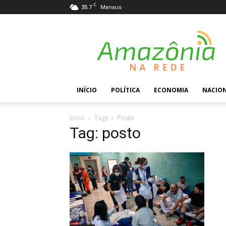
C
35.7
Manaus
Amazônia
na
Rede
INÍCIO
POLÍTICA
ECONOMIA
NACIO
Início
Tags
Posto
Tag: posto