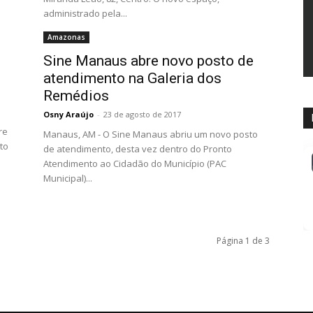
administrado pela...
Amazonas
Sine Manaus abre novo posto de
atendimento na Galeria dos
Remédios
Osny Araújo
-
23 de agosto de 2017
re
Manaus, AM - O Sine Manaus abriu um novo posto
to
de atendimento, desta vez dentro do Pronto
Atendimento ao Cidadão do Município (PAC
Municipal)...
Página 1 de 3