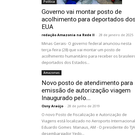
Política
Governo vai montar posto de
acolhimento para deportados do
EUA
redação Amazonia na Rede II
-
28 de janeiro de 2025
Minas Gerais- O governo federal anunciou nesta
terça-feira (28) que vai montar um posto de
acolhimento humanitário para receber os brasileir
deportados dos Estados...
Amazonas
Novo posto de atendimento para
emissão de autorização viagem
Inaugurado pelo...
Osny Araújo
-
28 de junho de 2019
O novo Posto de Fiscalização e Autorização de
Viagens está localizado no Aeroporto Internaciona
Eduardo Gomes Manaus, AM - O presidente do TJ
desembargador Yedo...