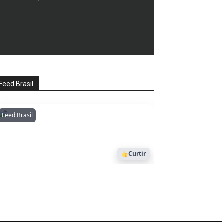
Feed Brasil
Feed Brasil
Amazonianarede
1053
Curtir