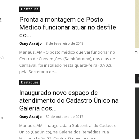
Destaques
a
Pronta a montagem de Posto
Médico funcionar atuar no desfile
do...
Osny Araújo
-
8 de fevereiro de 2018
Manaus, AM - O posto médico que vai funcionar no
Tu
rá
Centro de Convenções (Sambódromo), nos dias de
Carnaval, foi instalado nesta quarta-feira (07/02),
pela Secretaria de...
Destaques
Inaugurado novo espaço de
atendimento do Cadastro Único na
Galeria dos...
Osny Araújo
-
30 de outubro de 2017
do
Manaus, AM - Inaugurada a Subcentral do Cadastro
Único (CadÚnico), na Galeria dos Remédios, rua
Miranda Leão, 82, Centro. O novo espaço,