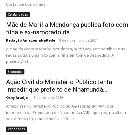
Costa, um dos nomes...
Celebridades
Mãe de Marília Mendonça publica foto com
filha e ex-namorado da...
Redação AmazoniaNaRede
-
8 de novembro de 2021
A mãe da cantora Marília Mendonça, Ruth Dias, compartilhou nas
redes sociais uma foto com a filha em tom de despedida. A
publicação foi...
Economia
Ação Civil do Ministério Público tenta
impedir que prefeito de Nhamundá...
Osny Araújo
-
13 de maio de 2019
Amazonas - O Ministério Público do Amazonas (MPAM), por
intermédio da Promotoria de Nhamundá (AM), impetrou, na última
sexta-feira (10), uma Ação Civil Pública...
Variedades