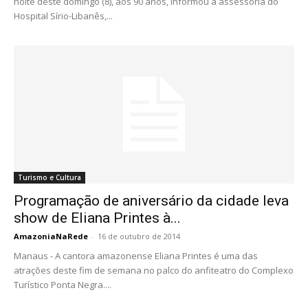
noite deste domingo (8), aos 90 anos, informou a assessoria do
Hospital Sírio-Libanês,...
Turismo e Cultura
Programação de aniversário da cidade leva
show de Eliana Printes à...
AmazoniaNaRede
-
16 de outubro de 2014
Manaus - A cantora amazonense Eliana Printes é uma das
atrações deste fim de semana no palco do anfiteatro do Complexo
Turístico Ponta Negra....