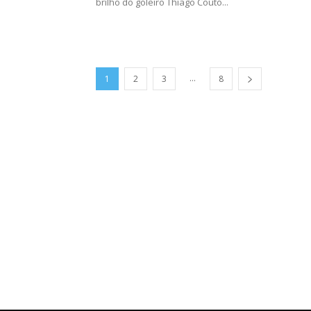
brilho do goleiro Thiago Couto...
...
1
2
3
8