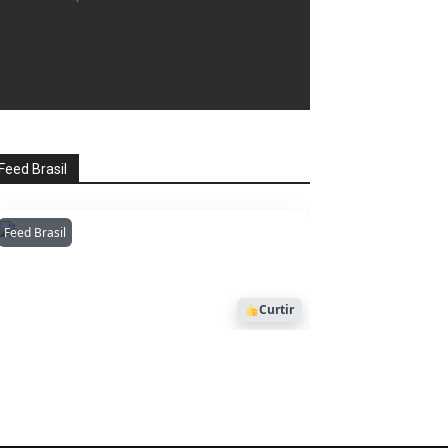
Feed Brasil
Feed Brasil
Amazonianarede
1053
Curtir