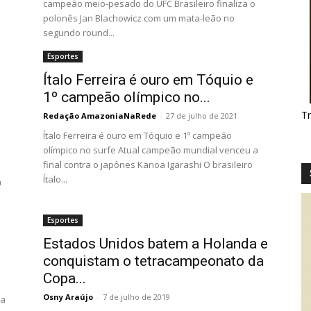
campeão meio-pesado do UFC Brasileiro finaliza o
polonês Jan Blachowicz com um mata-leão no
segundo round...
Esportes
Ítalo Ferreira é ouro em Tóquio e
1º campeão olímpico no...
T
Redação AmazoniaNaRede
-
27 de julho de 2021
Ítalo Ferreira é ouro em Tóquio e 1º campeão
olímpico no surfe Atual campeão mundial venceu a
final contra o japônes Kanoa Igarashi O brasileiro
Ítalo...
m
Esportes
Estados Unidos batem a Holanda e
.
conquistam o tetracampeonato da
Copa...
Osny Araújo
-
7 de julho de 2019
ta