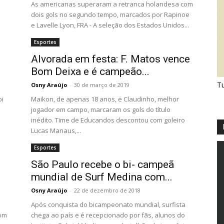
As americanas superaram a retranca holandesa com
dois gols no segundo tempo, marcados por Rapinoe
e Lavelle Lyon, FRA - A seleção dos Estados Unidos...
Esportes
Alvorada em festa: F. Matos vence
Bom Deixa e é campeão...
Tu
Osny Araújo
-
30 de março de 2019
oi
Maikon, de apenas 18 anos, e Claudinho, melhor
jogador em campo, marcaram os gols do título
inédito. Time de Educandos descontou com goleiro
Lucas Manaus,...
Esportes
São Paulo recebe o bi- campeã
mundial de Surf Medina com...
Osny Araújo
-
22 de dezembro de 2018
Após conquista do bicampeonato mundial, surfista
com
chega ao país e é recepcionado por fãs, alunos do