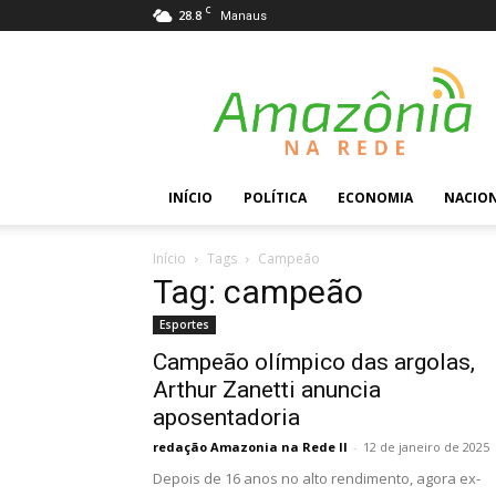
C
28.8
Manaus
Amazônia
na
Rede
INÍCIO
POLÍTICA
ECONOMIA
NACIO
Início
Tags
Campeão
Tag: campeão
Esportes
Campeão olímpico das argolas,
Arthur Zanetti anuncia
aposentadoria
redação Amazonia na Rede II
-
12 de janeiro de 2025
Depois de 16 anos no alto rendimento, agora ex-