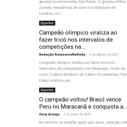
ginasta será treinador São Paulo- O ginasta Arthur
Zanetti, medalhista de ouro na Olimpíada de
Londres, no...
Esportes
Campeão olímpico viraliza ao
fazer tricô nos intervalos de
competições na...
Redação AmazoniaNaRede
-
2 de agosto de 2021
Campeão olímpico viraliza ao fazer tricô nos
intervalos de competições na Olímpiada: 'Xodó da
vovó' O atleta britânico de Saltos Ornamentais To
Daley viralizou ao...
Esportes
O campeão voltou! Brasil vence
Peru no Maracanã e conquista a..
Osny Araújo
-
7 de julho de 2019
No retorno ao estádio após seis anos, Seleção vol