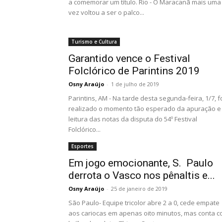
a comemorar um título. Rio - O Maracanã mais uma
vez voltou a ser o palco...
Turismo e Cultura
Garantido vence o Festival
Folclórico de Parintins 2019
Osny Araújo
-
1 de julho de 2019
Parintins, AM - Na tarde desta segunda-feira, 1/7, f
realizado o momento tão esperado da apuração e
leitura das notas da disputa do 54º Festival
Folclórico...
Esportes
Em jogo emocionante, S. Paulo
derrota o Vasco nos pênaltis e...
Osny Araújo
-
25 de janeiro de 2019
São Paulo- Equipe tricolor abre 2 a 0, cede empate
aos cariocas em apenas oito minutos, mas conta 