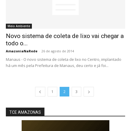
Meio Ambiente
Novo sistema de coleta de lixo vai chegar a
todo o...
AmazoniaNaRede
-
26 de agosto de 2014
Manaus - O novo sistema de coleta de lixo no Centro, implantado
há um mês pela Prefeitura de Manaus, deu certo e já foi...
1
2
3
TCE AMAZONAS