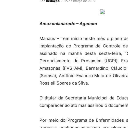
Por
Redação
-
15 de março de 2013
Amazonianarede – Agecom
Manaus – Tem início neste mês o plano d
implantação do Programa de Controle de
assinado na manhã desta sexta-feira, 
Gerenciamento do Prosamim (UGPI), Fr
Amazonas (FVS-AM), Bernardino Cláudio 
(Semsa), Antônio Evandro Melo de Oliveir
Rossieli Soares da Silva.
O titular da Secretaria Municipal de Ed
comparecer ao ato mas assinou o document
Por meio do Programa de Enfermidades se
tropicais negligenciadas que prevalecem