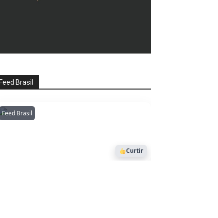
Feed Brasil
Feed Brasil
Amazonianarede
1053
Curtir