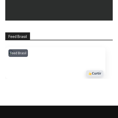
Feed Brasil
Feed Brasil
Amazonianarede
1053
Curtir