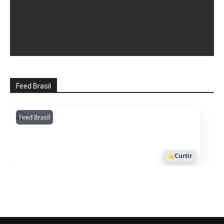
Feed Brasil
Feed Brasil
Amazonianarede
1053
Curtir