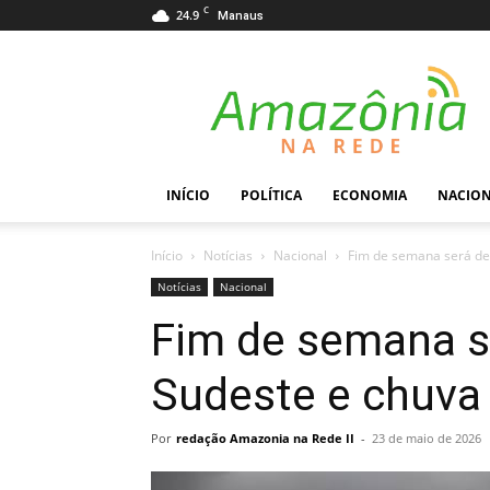
C
24.9
Manaus
Amazônia
na
Rede
INÍCIO
POLÍTICA
ECONOMIA
NACIO
Início
Notícias
Nacional
Fim de semana será de 
Notícias
Nacional
Fim de semana s
Sudeste e chuva 
Por
redação Amazonia na Rede II
-
23 de maio de 2026