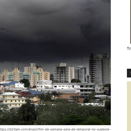
T
m https://d24am.com/brasil/fim-de-semana-sera-de-temporal-no-sudeste-