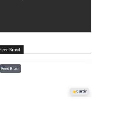
Feed Brasil
Feed Brasil
Amazonianarede
1053
Curtir