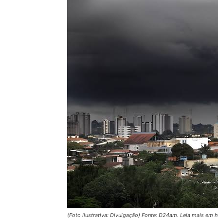
(Foto ilustrativa: Divulgação) Fonte: D24am. Leia mais e