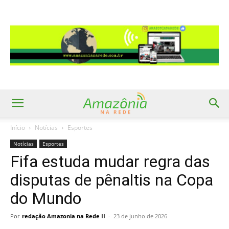
Início
Notícias
Esportes
Notícias
Esportes
Fifa estuda mudar regra das
disputas de pênaltis na Copa
do Mundo
Por
redação Amazonia na Rede II
-
23 de junho de 2026