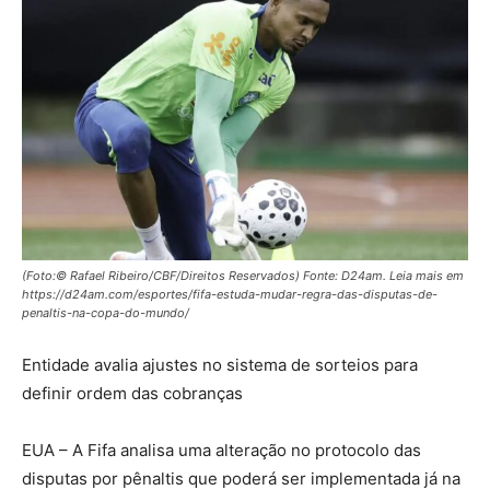
(Foto:© Rafael Ribeiro/CBF/Direitos Reservados) Fonte: D24am. Leia mais em
https://d24am.com/esportes/fifa-estuda-mudar-regra-das-disputas-de-
penaltis-na-copa-do-mundo/
Entidade avalia ajustes no sistema de sorteios para
definir ordem das cobranças
EUA – A Fifa analisa uma alteração no protocolo das
disputas por pênaltis que poderá ser implementada já na