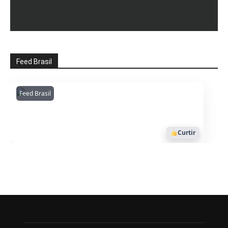
Feed Brasil
Feed Brasil
Amazonianarede
1053
Curtir