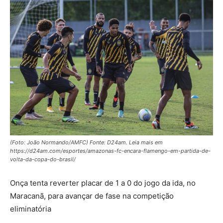
(Foto: João Normando/AMFC) Fonte: D24am. Leia mais em
https://d24am.com/esportes/amazonas-fc-encara-flamengo-em-partida-de-
volta-da-copa-do-brasil/
Onça tenta reverter placar de 1 a 0 do jogo da ida, no
Maracanã, para avançar de fase na competição
eliminatória