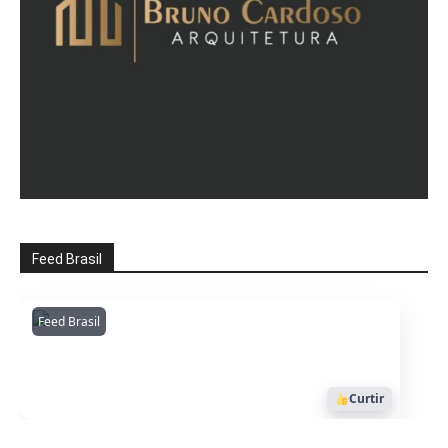
Feed Brasil
Feed Brasil
Amazonianarede
1053
Curtir