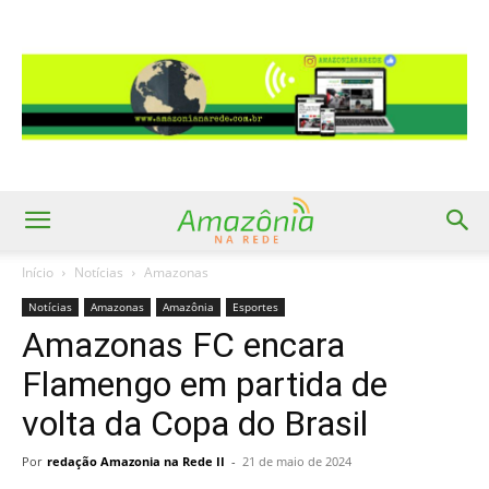
Início
Notícias
Amazonas
Notícias
Amazonas
Amazônia
Esportes
Amazonas FC encara
Flamengo em partida de
volta da Copa do Brasil
Por
redação Amazonia na Rede II
-
21 de maio de 2024