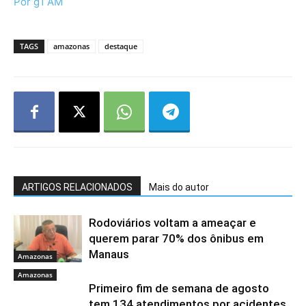
Por g1 AM
TAGS
amazonas
destaque
ARTIGOS RELACIONADOS
Mais do autor
Rodoviários voltam a ameaçar e
querem parar 70% dos ônibus em
Manaus
Amazonas
Amazonas
Primeiro fim de semana de agosto
tem 134 atendimentos por acidentes