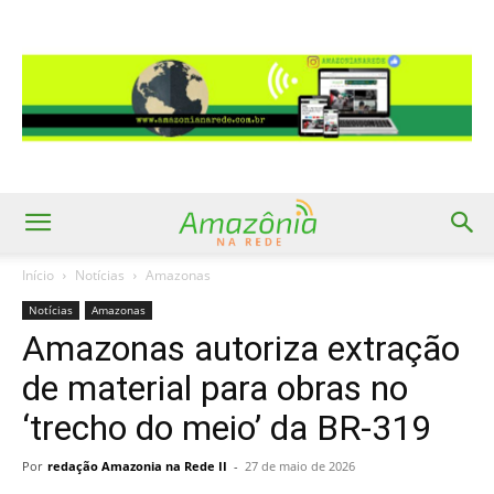
Início
Notícias
Amazonas
Notícias
Amazonas
Amazonas autoriza extração
de material para obras no
‘trecho do meio’ da BR-319
Por
redação Amazonia na Rede II
-
27 de maio de 2026