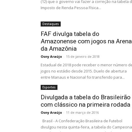
(12) que o governo vai fazer a correção na tabela 
Imposto de Renda Pessoa Física...
Destaques
FAF divulga tabela do
Amazonense com jogos na Arena
da Amazônia
Osny Araújo
-
15 de janeiro de 2018
Estadual de 2018 pode receber o menor número d
jogos no estádio desde 2015. Duelo de abertura
entre Manaus e Nacional foi transferido para...
Esportes
Divulgada a tabela do Brasileirão
com clássico na primeira rodada
Osny Araújo
-
11 de março de 2016
Brasil - A Confederação Brasileira de Futebol
divulgou nesta quinta-feira, a tabela do Campeona