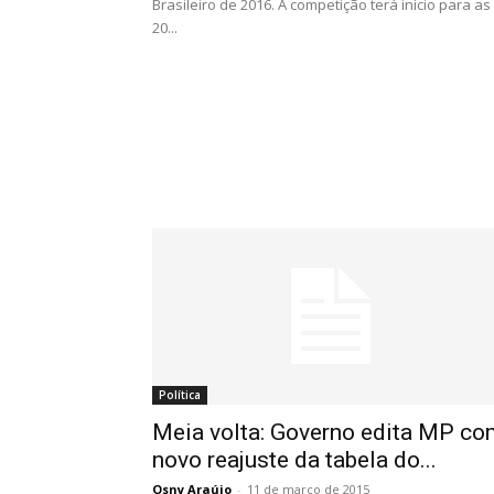
Brasileiro de 2016. A competição terá início para as
20...
Política
Meia volta: Governo edita MP co
novo reajuste da tabela do...
Osny Araújo
-
11 de março de 2015