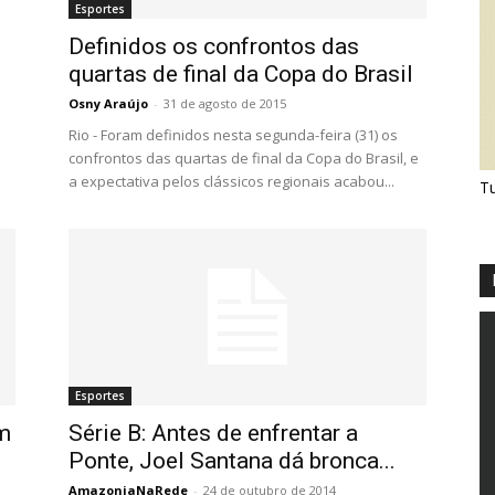
Esportes
Definidos os confrontos das
quartas de final da Copa do Brasil
Osny Araújo
-
31 de agosto de 2015
Rio - Foram definidos nesta segunda-feira (31) os
confrontos das quartas de final da Copa do Brasil, e
a expectativa pelos clássicos regionais acabou...
Tu
Esportes
m
Série B: Antes de enfrentar a
Ponte, Joel Santana dá bronca...
AmazoniaNaRede
-
24 de outubro de 2014