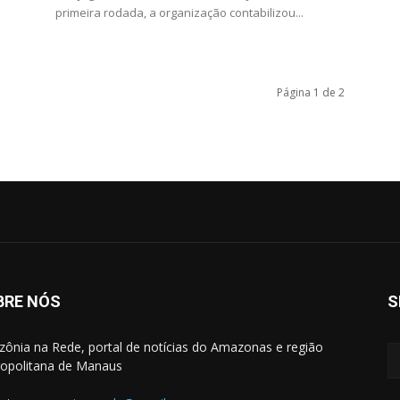
primeira rodada, a organização contabilizou...
Página 1 de 2
BRE NÓS
S
ônia na Rede, portal de notícias do Amazonas e região
opolitana de Manaus