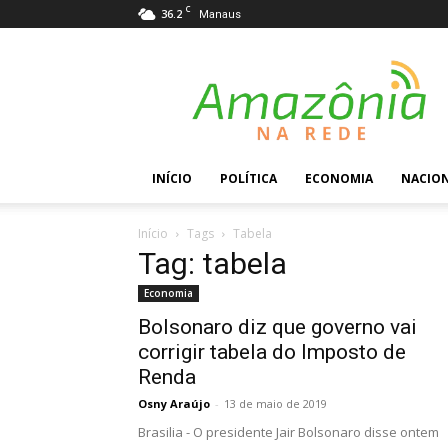
C
36.2
Manaus
Amazônia
na
Rede
INÍCIO
POLÍTICA
ECONOMIA
NACIO
Início
Tags
Tabela
Tag: tabela
Economia
Bolsonaro diz que governo vai
corrigir tabela do Imposto de
Renda
Osny Araújo
-
13 de maio de 2019
Brasilia - O presidente Jair Bolsonaro disse ontem