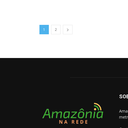
1
2
SO
Amaz
metr