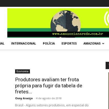
NAL
INTERNACIONAL
POLÍCIA
ESPORTES
AMAZONAS
Economia
Produtores avaliam ter frota
própria para fugir da tabela de
fretes...
Osny Araújo
-
4 de agosto de 2018
Brasil - Alguns setores produtivos, em especial do