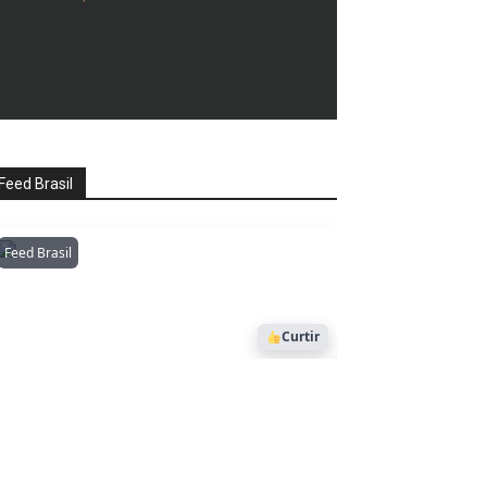
Feed Brasil
Feed Brasil
Amazonianarede
1053
Curtir