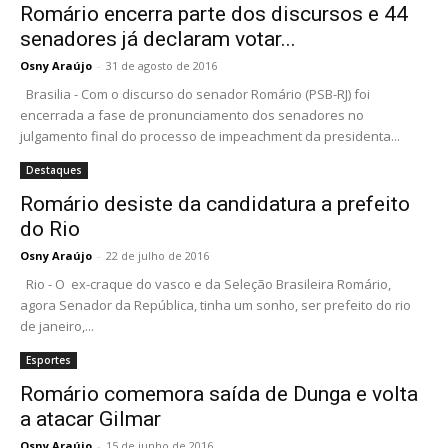
Romário encerra parte dos discursos e 44
senadores já declaram votar...
Osny Araújo
-
31 de agosto de 2016
Brasilia - Com o discurso do senador Romário (PSB-RJ) foi
encerrada a fase de pronunciamento dos senadores no
julgamento final do processo de impeachment da presidenta...
Destaques
Romário desiste da candidatura a prefeito
do Rio
Osny Araújo
-
22 de julho de 2016
Rio - O ex-craque do vasco e da Seleção Brasileira Romário,
agora Senador da República, tinha um sonho, ser prefeito do rio
de janeiro,...
Esportes
Romário comemora saída de Dunga e volta
a atacar Gilmar
Osny Araújo
-
15 de junho de 2016