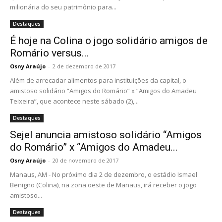
milionária do seu patrimônio para...
Destaques
É hoje na Colina o jogo solidário amigos de
Romário versus...
Osny Araújo
-
2 de dezembro de 2017
Além de arrecadar alimentos para instituições da capital, o
amistoso solidário “Amigos do Romário” x “Amigos do Amadeu
Teixeira”, que acontece neste sábado (2),...
Destaques
Sejel anuncia amistoso solidário “Amigos
do Romário” x “Amigos do Amadeu...
Osny Araújo
-
20 de novembro de 2017
Manaus, AM - No próximo dia 2 de dezembro, o estádio Ismael
Benigno (Colina), na zona oeste de Manaus, irá receber o jogo
amistoso...
Destaques