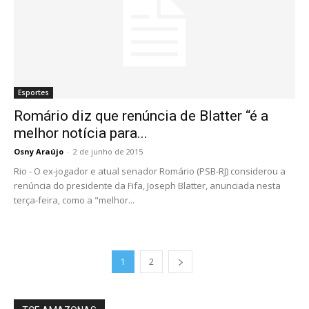
Esportes
Romário diz que renúncia de Blatter “é a
melhor notícia para...
Osny Araújo
-
2 de junho de 2015
Rio - O ex-jogador e atual senador Romário (PSB-RJ) considerou a
renúncia do presidente da Fifa, Joseph Blatter, anunciada nesta
terça-feira, como a "melhor...
1
2