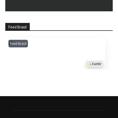
Feed Brasil
Feed Brasil
Amazonianarede
1053
Curtir