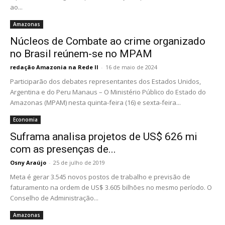
ao...
Amazonas
Núcleos de Combate ao crime organizado
no Brasil reúnem-se no MPAM
redação Amazonia na Rede II
-
16 de maio de 2024
Participarão dos debates representantes dos Estados Unidos,
Argentina e do Peru Manaus – O Ministério Público do Estado do
Amazonas (MPAM) nesta quinta-feira (16) e sexta-feira...
Economia
Suframa analisa projetos de US$ 626 mi
com as presenças de...
Osny Araújo
-
25 de julho de 2019
Meta é gerar 3.545 novos postos de trabalho e previsão de
faturamento na ordem de US$ 3.605 bilhões no mesmo período. O
Conselho de Administração...
Amazonas