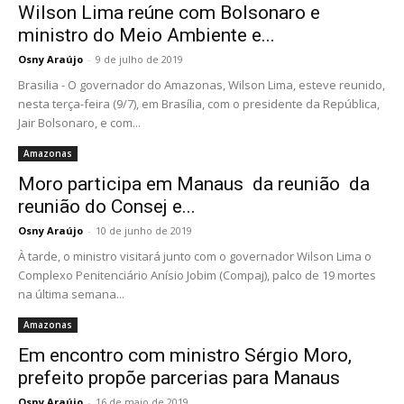
Wilson Lima reúne com Bolsonaro e
ministro do Meio Ambiente e...
Osny Araújo
-
9 de julho de 2019
Brasilia - O governador do Amazonas, Wilson Lima, esteve reunido,
nesta terça-feira (9/7), em Brasília, com o presidente da República,
Jair Bolsonaro, e com...
Amazonas
Moro participa em Manaus da reunião da
reunião do Consej e...
Osny Araújo
-
10 de junho de 2019
À tarde, o ministro visitará junto com o governador Wilson Lima o
Complexo Penitenciário Anísio Jobim (Compaj), palco de 19 mortes
na última semana...
Amazonas
Em encontro com ministro Sérgio Moro,
prefeito propõe parcerias para Manaus
Osny Araújo
-
16 de maio de 2019