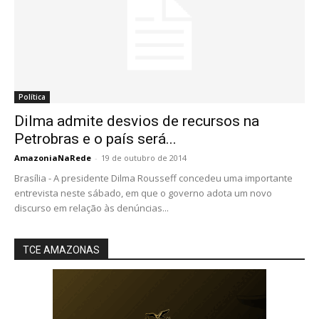
Política
Dilma admite desvios de recursos na
Petrobras e o país será...
AmazoniaNaRede
-
19 de outubro de 2014
Brasília - A presidente Dilma Rousseff concedeu uma importante
entrevista neste sábado, em que o governo adota um novo
discurso em relação às denúncias...
TCE AMAZONAS