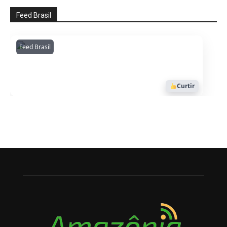
Feed Brasil
Feed Brasil
Amazonianarede
1053
Curtir