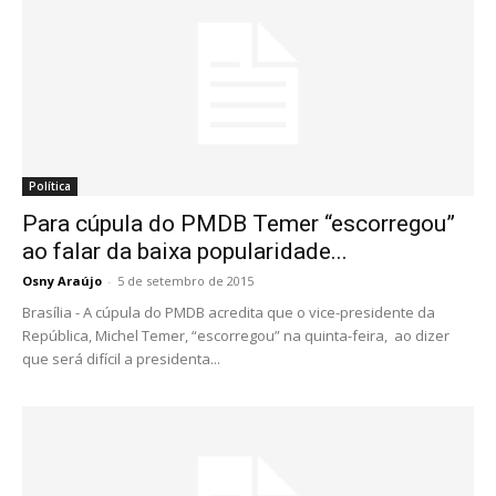
Política
Para cúpula do PMDB Temer “escorregou”
ao falar da baixa popularidade...
Osny Araújo
-
5 de setembro de 2015
Brasília - A cúpula do PMDB acredita que o vice-presidente da
República, Michel Temer, “escorregou” na quinta-feira, ao dizer
que será difícil a presidenta...