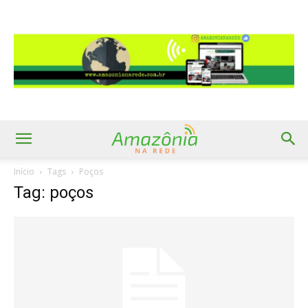
Início
Tags
Poços
Tag: poços