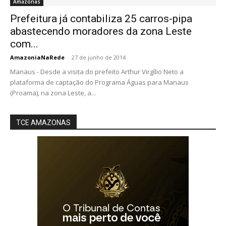
Amazonas
Prefeitura já contabiliza 25 carros-pipa
abastecendo moradores da zona Leste
com...
AmazoniaNaRede
-
27 de junho de 2014
Manaus - Desde a visita do prefeito Arthur Virgílio Neto a
plataforma de captação do Programa Águas para Manaus
(Proama), na zona Leste, a...
TCE AMAZONAS