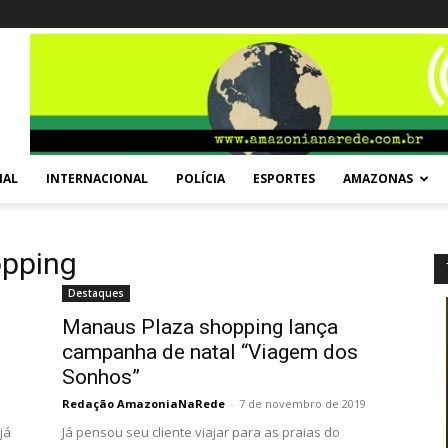
NAL
INTERNACIONAL
POLÍCIA
ESPORTES
AMAZONAS
opping
Destaques
Manaus Plaza shopping lança
campanha de natal “Viagem dos
Sonhos”
Redação AmazoniaNaRede
-
7 de novembro de 2019
já
Já pensou seu cliente viajar para as praias do