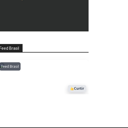
Feed Brasil
Feed Brasil
Amazonianarede
1053
Curtir