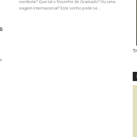
nordeste? Que tal o friozinho de Gramado? Ou uma
viagem internacional? Este sonho pode se...
s
T
ue