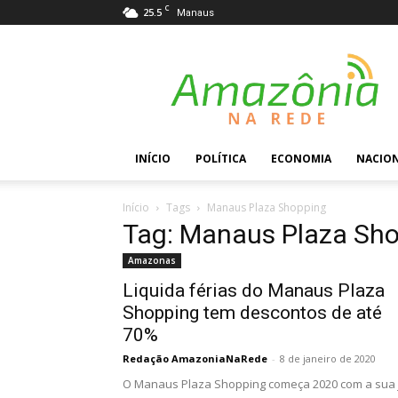
C
25.5
Manaus
Amazônia
na
Rede
INÍCIO
POLÍTICA
ECONOMIA
NACIO
Início
Tags
Manaus Plaza Shopping
Tag: Manaus Plaza Sh
Amazonas
Liquida férias do Manaus Plaza
Shopping tem descontos de até
70%
Redação AmazoniaNaRede
-
8 de janeiro de 2020
O Manaus Plaza Shopping começa 2020 com a sua 