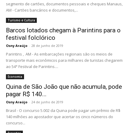
segmento de cartões, documentos pessoais e cheques Manaus,
AM - Cartões bancários e documentos,...
Turismo e Cultura
Barcos lotados chegam à Parintins para o
festival folclórico
Osny Araújo
-
28 de junho de 2019
Parintins , AM - As embarcações regionais são os meios de
transporte mais econômicos para milhares de turistas chegarem
ao 54° Festival de Parintins....
Economia
Quina de São João que não acumula, pode
pagar R$ 140...
Osny Araújo
-
24 de junho de 2019
Brasil - O concurso 5.002 da Quina pode pagar um prêmio de R$
140 milhões ao apostador que acertar os cinco números do
concurso...