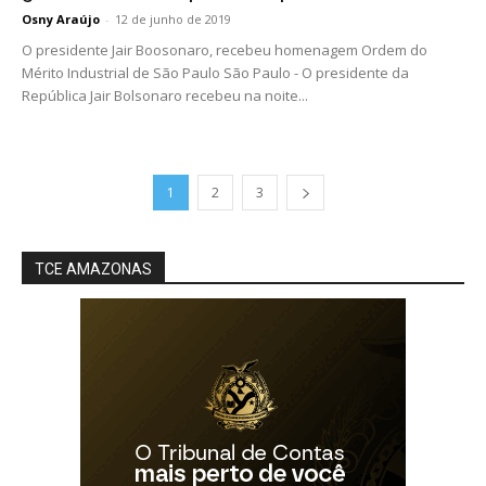
Osny Araújo
-
12 de junho de 2019
O presidente Jair Boosonaro, recebeu homenagem Ordem do
Mérito Industrial de São Paulo São Paulo - O presidente da
República Jair Bolsonaro recebeu na noite...
1
2
3
TCE AMAZONAS