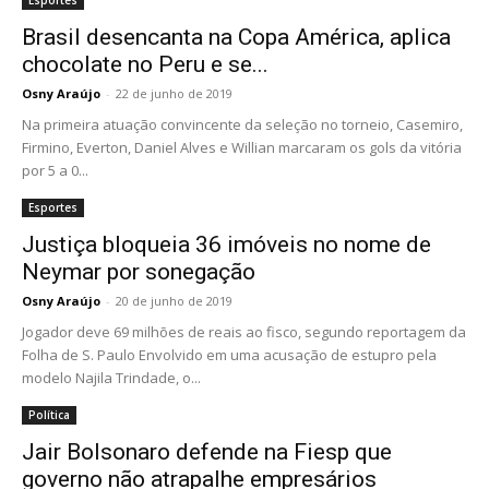
Esportes
Brasil desencanta na Copa América, aplica
chocolate no Peru e se...
Osny Araújo
-
22 de junho de 2019
Na primeira atuação convincente da seleção no torneio, Casemiro,
Firmino, Everton, Daniel Alves e Willian marcaram os gols da vitória
por 5 a 0...
Esportes
Justiça bloqueia 36 imóveis no nome de
Neymar por sonegação
Osny Araújo
-
20 de junho de 2019
Jogador deve 69 milhões de reais ao fisco, segundo reportagem da
Folha de S. Paulo Envolvido em uma acusação de estupro pela
modelo Najila Trindade, o...
Política
Jair Bolsonaro defende na Fiesp que
governo não atrapalhe empresários