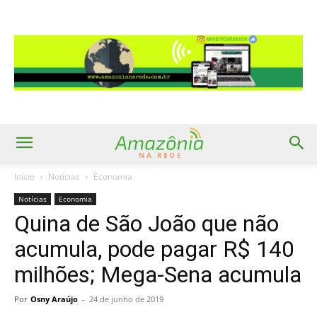
Início
Notícias
Economia
Notícias
Economia
Quina de São João que não
acumula, pode pagar R$ 140
milhões; Mega-Sena acumula
Por
Osny Araújo
-
24 de junho de 2019