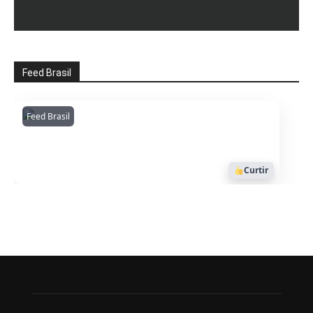
Feed Brasil
Feed Brasil
Amazonianarede
1053
Curtir