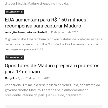
ditador Nicolás Maduro chegou no início da...
Internacional
EUA aumentam para R$ 150 milhões
recompensa para capturar Maduro
redação Amazonia na Rede II
-
10 de janeiro de 2025
O governo dos EUA também renovou o status de proteção especial
para os venezuelanos EUA – Os Estados Unidos aumentaram a
recompensa para até US$...
Internacional
Opositores de Maduro preparam protestos
para 1º de maio
Osny Araújo
-
20 de abril de 2019
Venezuela - Em meio à crise política na Venezuela, opositores do
governo Nicolás Maduro, liderados pelo autoproclamado
presidente interino do país, Juan Guaidó, organizam...