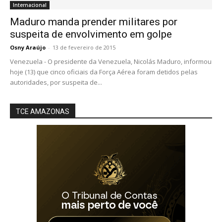
Internacional
Maduro manda prender militares por
suspeita de envolvimento em golpe
Osny Araújo
-
13 de fevereiro de 2015
Venezuela - O presidente da Venezuela, Nicolás Maduro, informou
hoje (13) que cinco oficiais da Força Aérea foram detidos pelas
autoridades, por suspeita de...
TCE AMAZONAS