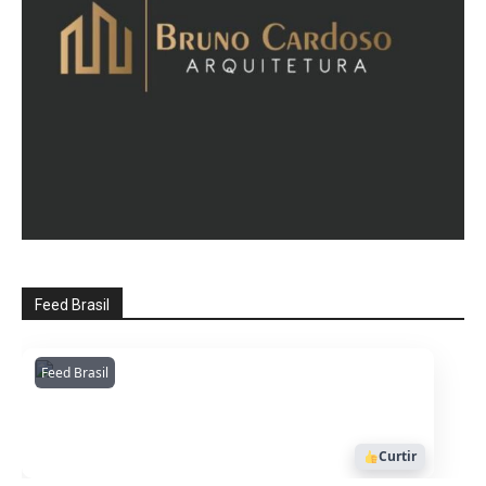
Feed Brasil
Feed Brasil
Amazonianarede
1053
Curtir