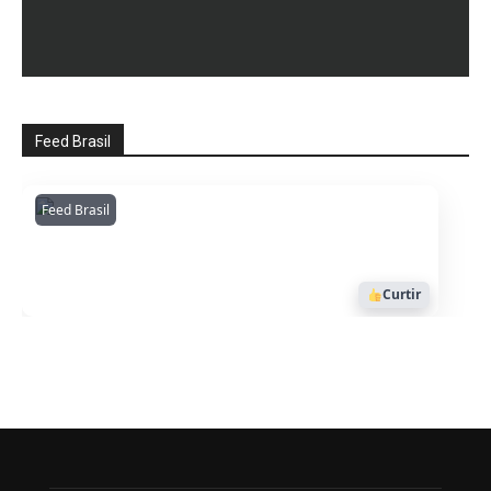
Feed Brasil
Feed Brasil
Amazonianarede
1053
Curtir