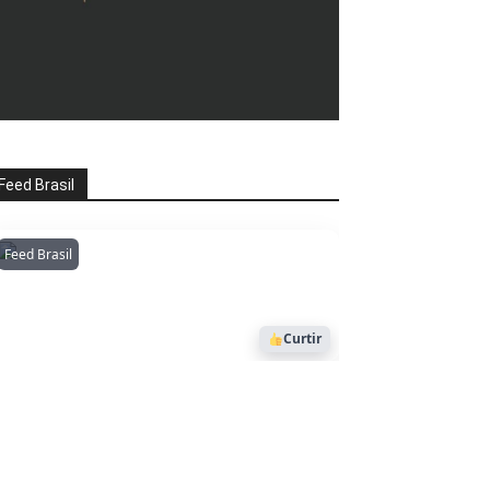
Feed Brasil
Feed Brasil
Amazonianarede
1053
Curtir