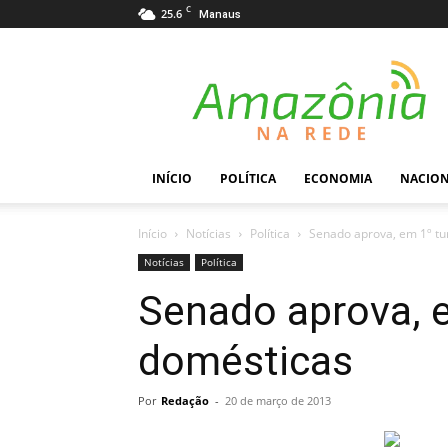
C
25.6
Manaus
Amazônia
na
Rede
INÍCIO
POLÍTICA
ECONOMIA
NACIO
Início
Notícias
Política
Senado aprova, em 1º tu
Notícias
Política
Senado aprova, 
domésticas
Por
Redação
-
20 de março de 2013