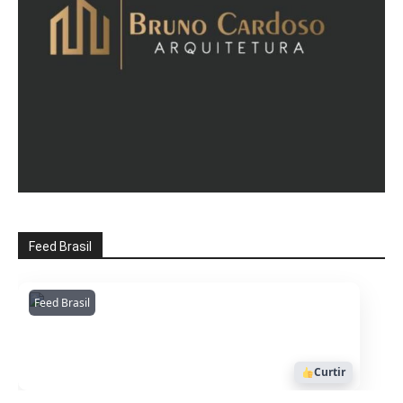
Feed Brasil
Feed Brasil
Amazonianarede
1053
Curtir