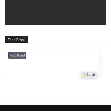
Feed Brasil
Feed Brasil
Amazonianarede
1053
Curtir