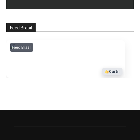
Feed Brasil
Feed Brasil
Amazonianarede
1053
Curtir