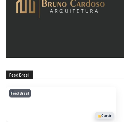
Feed Brasil
Feed Brasil
Amazonianarede
1053
Curtir