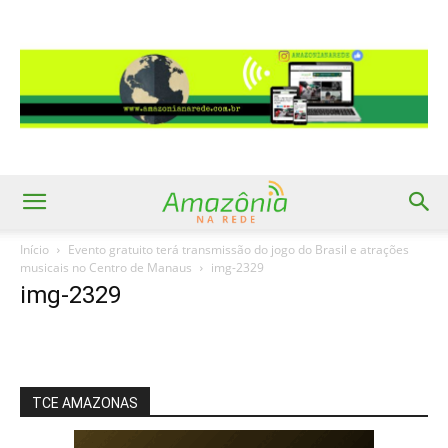
Início
Evento gratuito terá transmissão do jogo do Brasil e atrações
musicais no Centro de Manaus
img-2329
img-2329
TCE AMAZONAS